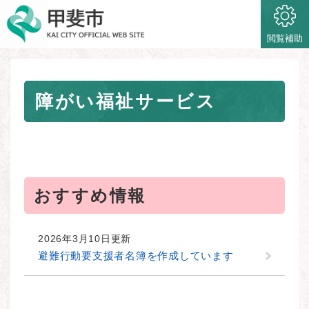
ペ
メニューを飛ばして本文へ
ー
ジ
閲覧補助
の
先
頭
本
で
障がい福祉サービス
文
す
。
おすすめ情報
2026年3月10日更新
避難行動要支援者名簿を作成しています