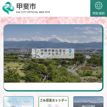
ペ
メニューを飛ばして本文へ
ー
ジ
閲覧補助
の
先
本
頭
で
文
す
。