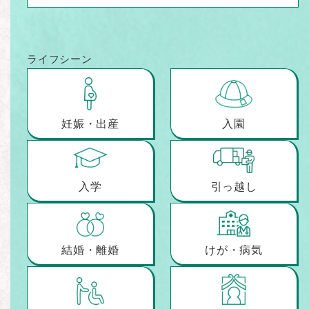
ライフシーン
妊娠・出産
入園
入学
引っ越し
結婚・離婚
けが・病気