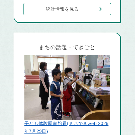
統計情報を見る
まちの話題・できごと
竜王駅で鈴
b 2026
山梨クィーンビーズ 甲斐市応援アンバ
web 2026
サダー委嘱式(まちできweb 2026年8月1