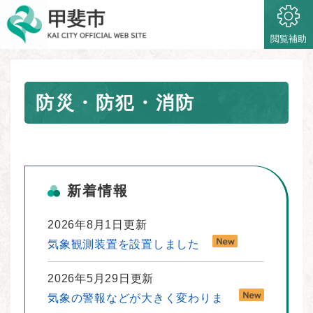
ペ
メニューを飛ばして本文へ
ー
ジ
閲覧補助
の
先
頭
本
で
防災・防犯・消防
文
す
。
新着情報
2026年8月1日更新
気象観測装置を設置しました
2026年5月29日更新
気象の警報などが大きく変わりま