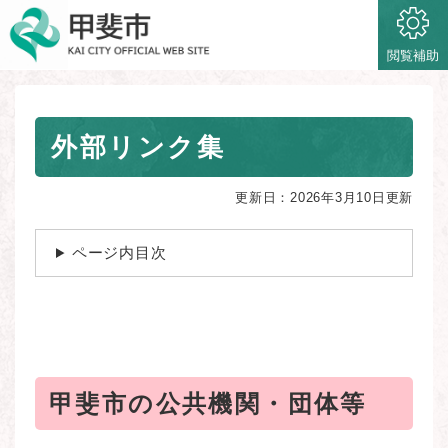
ペ
メニューを飛ばして本文へ
ー
ジ
閲覧補助
の
先
頭
本
で
外部リンク集
文
す
。
更新日：2026年3月10日更新
ページ内目次
甲斐市の公共機関・団体等