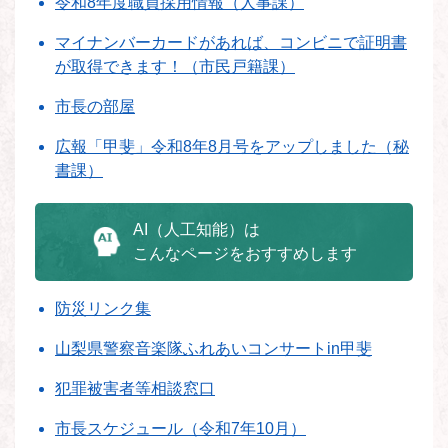
令和8年度職員採用情報（人事課）
マイナンバーカードがあれば、コンビニで証明書
が取得できます！（市民戸籍課）
市長の部屋
広報「甲斐」令和8年8月号をアップしました（秘
書課）
AI（人工知能）は
こんなページをおすすめします
防災リンク集
山梨県警察音楽隊ふれあいコンサートin甲斐
犯罪被害者等相談窓口
市長スケジュール（令和7年10月）