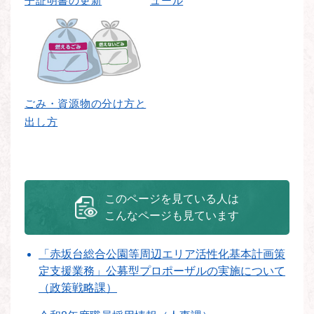
子証明書の更新
ュール
ごみ・資源物の分け方と
出し方
このページを見ている人は
こんなページも見ています
「赤坂台総合公園等周辺エリア活性化基本計画策
定支援業務」公募型プロポーザルの実施について
（政策戦略課）