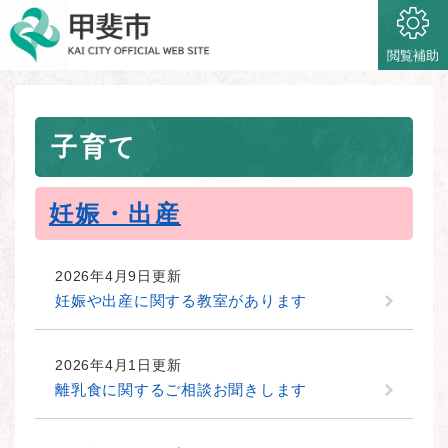
ペ
メニューを飛ばして本文へ
ー
ジ
閲覧補助
の
先
頭
本
で
子育て
文
す
。
妊娠・出産
2026年4月9日更新
妊娠や出産に関する教室があります
2026年4月1日更新
離乳食に関するご相談お聞きします