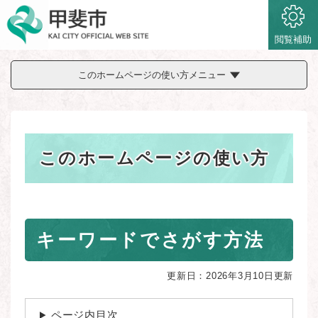
ペ
メニューを飛ばして本文へ
ー
ジ
閲覧補助
の
先
このホームページの使い方メニュー
頭
で
す
。
このホームページの使い方
本
キーワードでさがす方法
文
更新日：2026年3月10日更新
ページ内目次