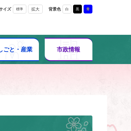
サイズ
拡大
背景色
標準
白
黒
青
しごと・産業
市政情報