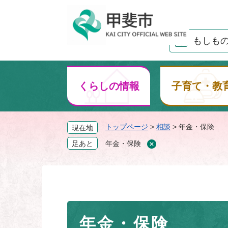
ペ
ー
ジ
もしも
の
先
頭
で
くらしの情報
子育て・教
す
。
トップページ
>
相談
>
年金・保険
現在地
足あと
年金・保険
本
年金・保険
文