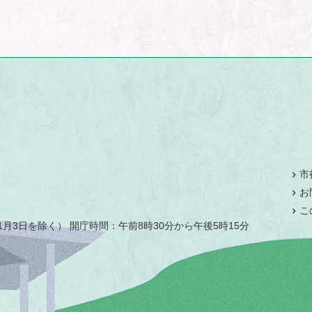
市
お
こ
月3日を除く） 開庁時間：午前8時30分から午後5時15分