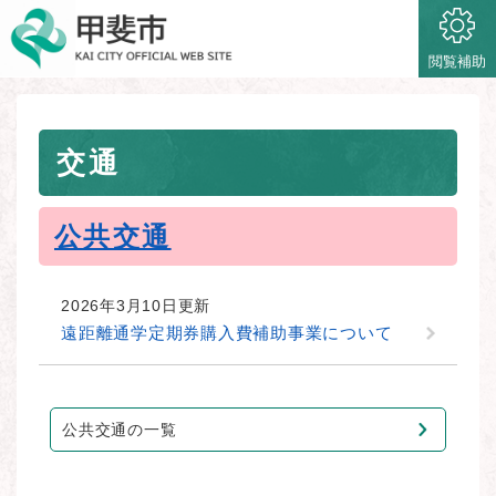
ペ
メニューを飛ばして本文へ
ー
ジ
閲覧補助
の
先
頭
本
で
交通
文
す
。
公共交通
2026年3月10日更新
遠距離通学定期券購入費補助事業について
公共交通の一覧