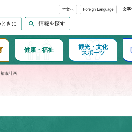
メニューを飛ばして本文へ
文字
本文へ
Foreign Language
のときに
情報を探す
観光・文化
育
健康・福祉
スポーツ
>
都市計画