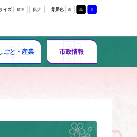
サイズ
拡大
背景色
標準
白
黒
青
しごと・産業
市政情報