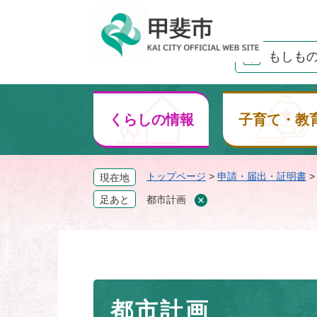
ペ
ー
ジ
もしも
の
先
頭
で
くらしの情報
子育て・教
す
。
トップページ
>
申請・届出・証明書
現在地
足あと
都市計画
本
都市計画
文