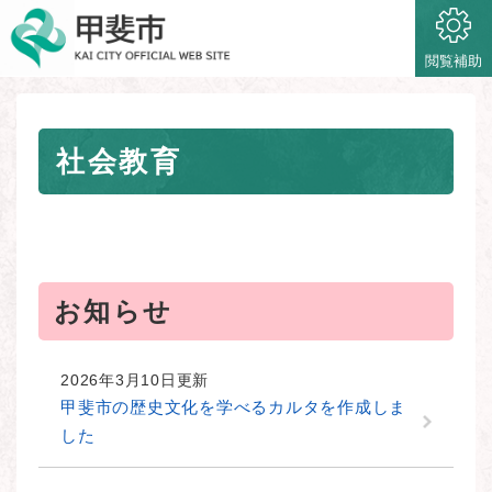
ペ
メニューを飛ばして本文へ
ー
ジ
閲覧補助
の
先
頭
本
で
社会教育
文
す
。
お知らせ
2026年3月10日更新
甲斐市の歴史文化を学べるカルタを作成しま
した