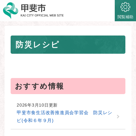
ペ
メニューを飛ばして本文へ
ー
ジ
閲覧補助
の
先
頭
本
で
防災レシピ
文
す
。
おすすめ情報
2026年3月10日更新
甲斐市食生活改善推進員会学習会 防災レシ
ピ(令和６年９月)