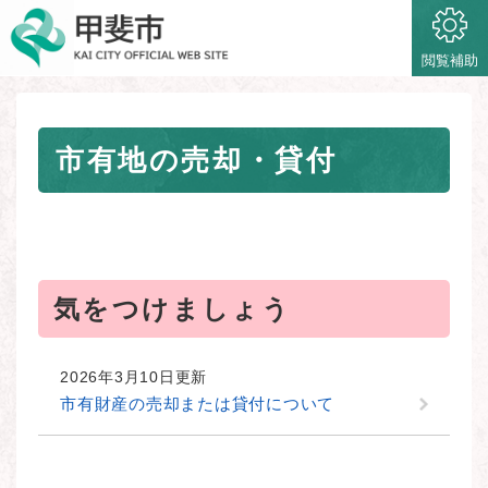
ペ
メニューを飛ばして本文へ
ー
ジ
閲覧補助
の
先
頭
本
で
市有地の売却・貸付
文
す
。
気をつけましょう
2026年3月10日更新
市有財産の売却または貸付について