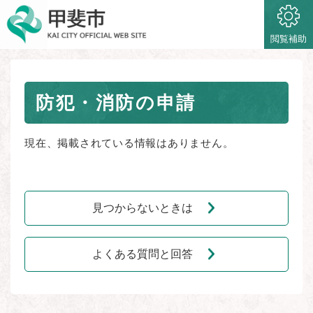
ペ
メニューを飛ばして本文へ
ー
ジ
閲覧補助
の
先
頭
本
で
防犯・消防の申請
文
す
。
現在、掲載されている情報はありません。
見つからないときは
よくある質問と回答