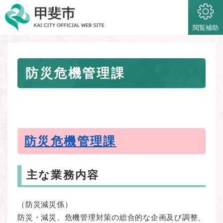
ペ
メニューを飛ばして本文へ
ー
ジ
閲覧補助
の
先
頭
本
で
防災危機管理課
文
す
。
防災危機管理課
主な業務内容
（防災減災係）
防災・減災、危機管理対策の総合的な企画及び調整、