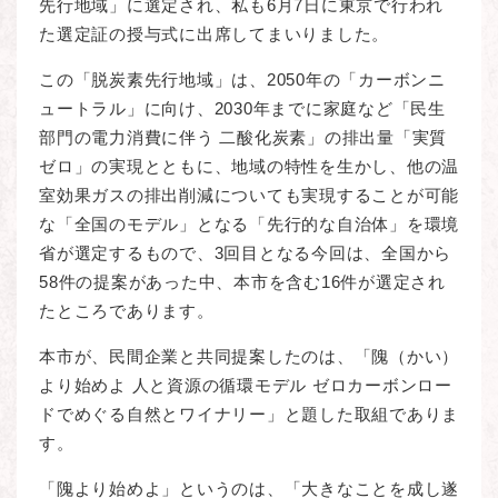
先行地域」に選定され、私も6月7日に東京で行われ
た選定証の授与式に出席してまいりました。
この「脱炭素先行地域」は、2050年の「カーボンニ
ュートラル」に向け、2030年までに家庭など「民生
部門の電力消費に伴う 二酸化炭素」の排出量「実質
ゼロ」の実現とともに、地域の特性を生かし、他の温
室効果ガスの排出削減についても実現することが可能
な「全国のモデル」となる「先行的な自治体」を環境
省が選定するもので、3回目となる今回は、全国から
58件の提案があった中、本市を含む16件が選定され
たところであります。
本市が、民間企業と共同提案したのは、「隗（かい）
より始めよ 人と資源の循環モデル ゼロカーボンロー
ドでめぐる自然とワイナリー」と題した取組でありま
す。
「隗より始めよ」というのは、「大きなことを成し遂