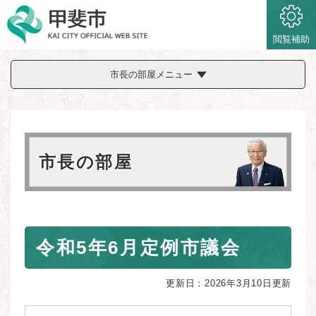
ペ
メニューを飛ばして本文へ
ー
ジ
閲覧補助
の
先
市長の部屋メニュー
頭
で
す
。
市長の部屋
本
令和5年6月定例市議会
文
更新日：2026年3月10日更新