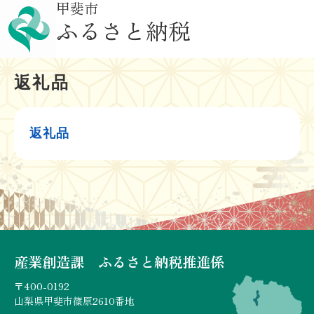
甲斐市
ペ
メニューを飛ばして本文へ
ふるさと納税
ー
ジ
の
先
本
返礼品
頭
文
で
す
。
返礼品
産業創造課 ふるさと納税推進係
〒400-0192
山梨県甲斐市篠原2610番地