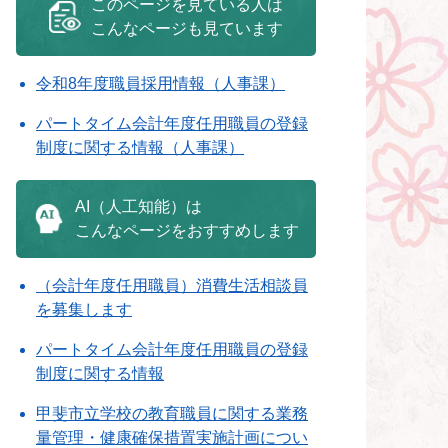
このページを見ている人は
こんなページも見ています
令和8年度職員採用情報（人事課）
パートタイム会計年度任用職員の登録
制度に関する情報（人事課）
AI（人工知能）は
こんなページをおすすめします
（会計年度任用職員）消費生活相談員
を募集します
パートタイム会計年度任用職員の登録
制度に関する情報
甲斐市立学校の教育職員に関する業務
量管理・健康確保措置実施計画につい