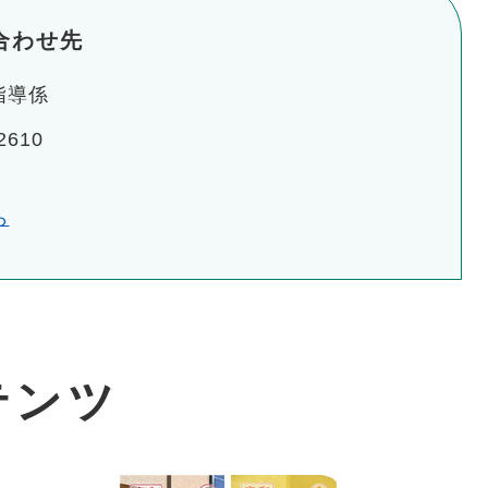
合わせ先
指導係
610
ら
テンツ