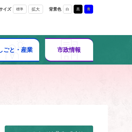
サイズ
拡大
背景色
標準
白
黒
青
しごと・産業
市政情報