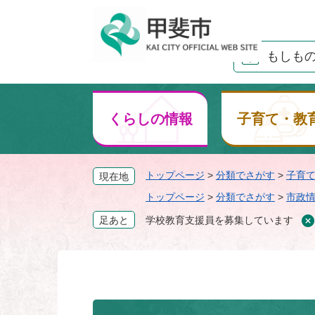
ペ
ー
ジ
もしも
の
先
頭
で
くらしの情報
子育て・教
す
。
トップページ
>
分類でさがす
>
子育
現在地
トップページ
>
分類でさがす
>
市政
足あと
学校教育支援員を募集しています
本