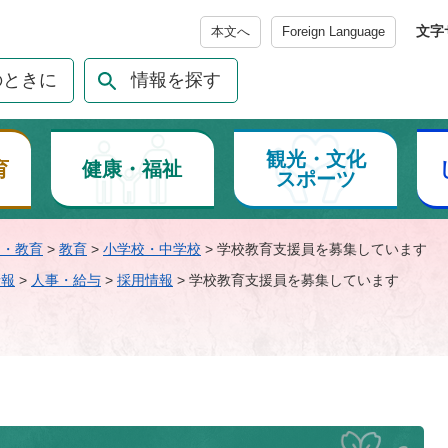
メニューを飛ばして本文へ
文字
本文へ
Foreign Language
のときに
情報を探す
観光・文化
育
健康・福祉
スポーツ
て・教育
>
教育
>
小学校・中学校
>
学校教育支援員を募集しています
情報
>
人事・給与
>
採用情報
>
学校教育支援員を募集しています