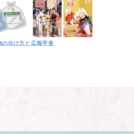
物の分け方と
広報甲斐