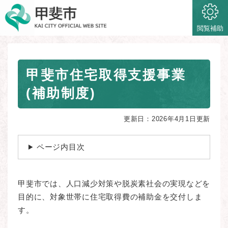
ペ
メニューを飛ばして本文へ
ー
ジ
閲覧補助
の
先
頭
本
で
甲斐市住宅取得支援事業
文
す
(補助制度)
。
更新日：2026年4月1日更新
ページ内目次
甲斐市では、人口減少対策や脱炭素社会の実現などを
目的に、対象世帯に住宅取得費の補助金を交付しま
す。