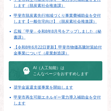
します（脱炭素社会推進課）
甲斐市脱炭素先行地域づくり事業費補助金を交付
します【一般住宅向け】（脱炭素社会推進課）
広報「甲斐」令和8年8月号をアップしました（秘
書課）
【令和8年6月22日更新】甲斐市物価高騰対策給付
金事業について（産業創造課）
AI（人工知能）は
こんなページをおすすめします
奨学金返還支援事業を開始します
甲斐市再生可能エネルギー電力導入補助金を交付
します