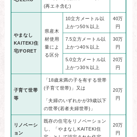
(再エネ含む)
10立方メートル以
40万
上かつ50％以上
円
県産木
やまなし
材使用
7.5立方メートル以
30万
KAITEKI住
量によ
上かつ40％以上
円
宅/FORET
る区分
5.0立方メートル以
20万
上かつ30％以上
円
「18歳未満の子を有する世帯
(子育て世帯)」又は
子育て世帯
20万
等
円
「夫婦のいずれかが39歳以下
の世帯(若者夫婦世帯)」
既存の住宅をリノベーション
リノベーシ
20万
し、「やまなしKAITEKI住
ョン
円
宅」として認定された住宅