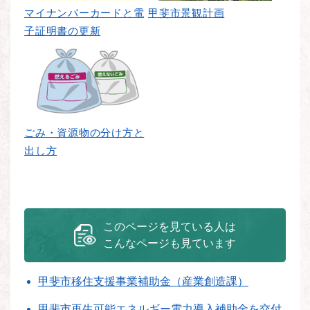
マイナンバーカードと電
甲斐市景観計画
子証明書の更新
ごみ・資源物の分け方と
出し方
このページを見ている人は
こんなページも見ています
甲斐市移住支援事業補助金（産業創造課）
甲斐市再生可能エネルギー電力導入補助金を交付