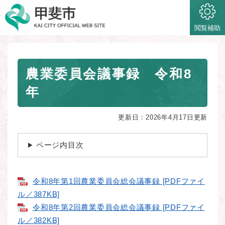
ペ
メニューを飛ばして本文へ
ー
ジ
閲覧補助
の
先
頭
本
で
農業委員会議事録 令和8
文
す
年
。
更新日：2026年4月17日更新
ページ内目次
令和8年第1回農業委員会総会議事録 [PDFファイ
ル／387KB]
令和8年第2回農業委員会総会議事録 [PDFファイ
ル／382KB]