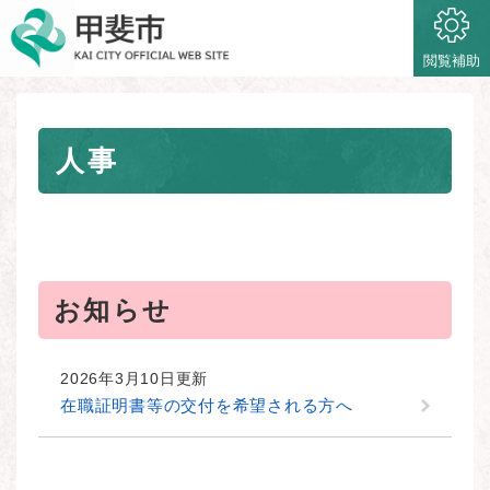
ペ
メニューを飛ばして本文へ
ー
ジ
閲覧補助
の
先
頭
本
で
人事
文
す
。
お知らせ
2026年3月10日更新
在職証明書等の交付を希望される方へ