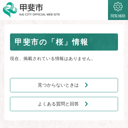
ペ
メニューを飛ばして本文へ
ー
ジ
閲覧補助
の
先
頭
本
で
甲斐市の「桜」情報
文
す
。
現在、掲載されている情報はありません。
見つからないときは
よくある質問と回答