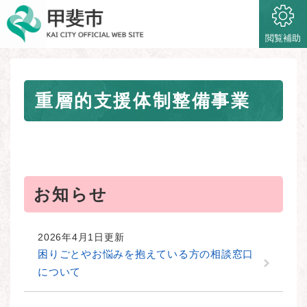
ペ
メニューを飛ばして本文へ
ー
ジ
閲覧補助
の
先
頭
本
で
重層的支援体制整備事業
文
す
。
お知らせ
2026年4月1日更新
困りごとやお悩みを抱えている方の相談窓口
について