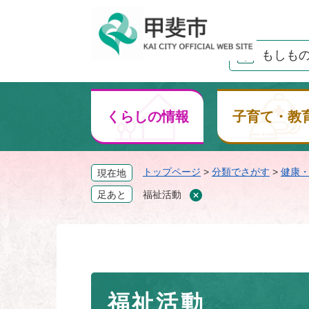
ペ
ー
ジ
もしも
の
先
頭
で
くらしの情報
子育て・教
す
。
トップページ
>
分類でさがす
>
健康
現在地
足あと
福祉活動
本
福祉活動
文