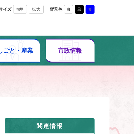
サイズ
拡大
背景色
標準
白
黒
青
しごと・産業
市政情報
関連情報