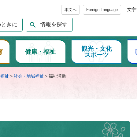
メニューを飛ばして本文へ
文字
本文へ
Foreign Language
のときに
情報を探す
観光・文化
育
健康・福祉
スポーツ
・福祉
>
社会・地域福祉
>
福祉活動