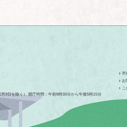
市
お
こ
月3日を除く） 開庁時間：午前8時30分から午後5時15分