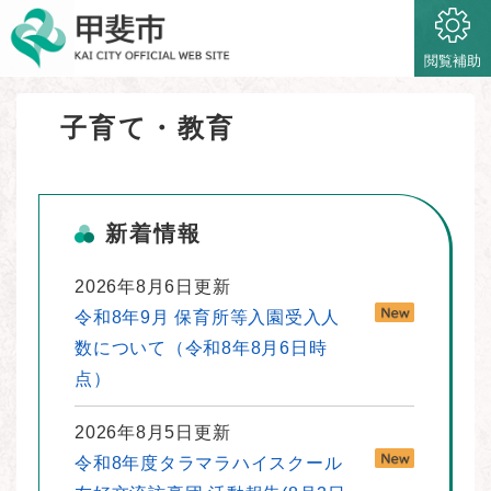
ペ
メニューを飛ばして本文へ
ー
ジ
閲覧補助
の
先
子育て・教育
頭
本
で
文
す
。
新着情報
2026年8月6日更新
令和8年9月 保育所等入園受入人
数について（令和8年8月6日時
点）
2026年8月5日更新
令和8年度タラマラハイスクール