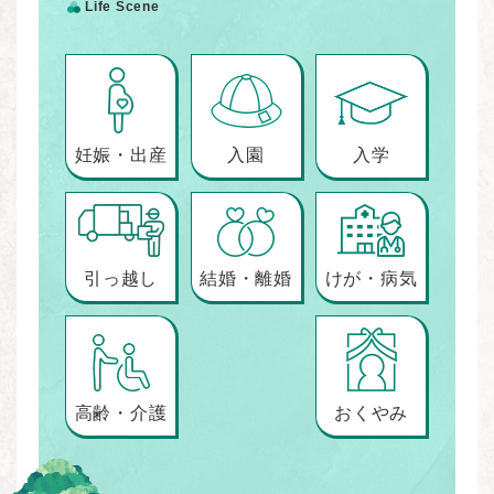
Life Scene
妊娠・出産
入園
入学
引っ越し
結婚・離婚
けが・病気
高齢・介護
おくやみ