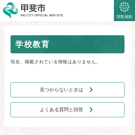
ペ
メニューを飛ばして本文へ
ー
ジ
閲覧補助
の
先
頭
本
で
学校教育
文
す
。
現在、掲載されている情報はありません。
見つからないときは
よくある質問と回答