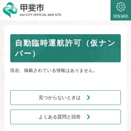
ペ
メニューを飛ばして本文へ
ー
ジ
閲覧補助
の
先
頭
本
で
自動臨時運航許可（仮ナン
文
す
バー）
。
現在、掲載されている情報はありません。
見つからないときは
よくある質問と回答