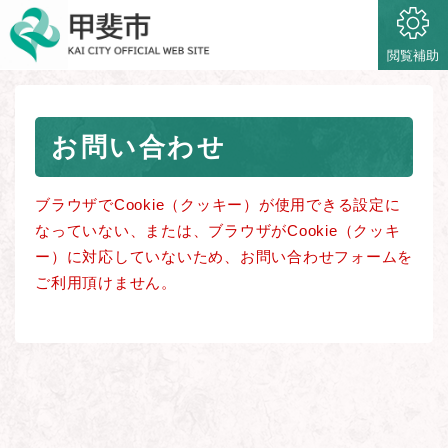
ペ
メニューを飛ばして本文へ
ー
ジ
閲覧補助
の
先
頭
本
で
お問い合わせ
文
す
。
ブラウザでCookie（クッキー）が使用できる設定に
なっていない、または、ブラウザがCookie（クッキ
ー）に対応していないため、お問い合わせフォームを
ご利用頂けません。