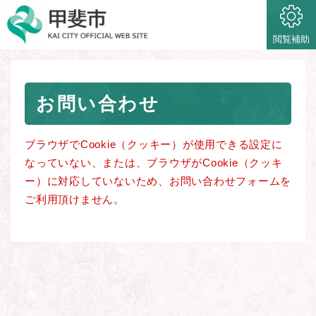
ペ
メニューを飛ばして本文へ
ー
ジ
閲覧補助
の
先
頭
本
で
お問い合わせ
文
す
。
ブラウザでCookie（クッキー）が使用できる設定に
なっていない、または、ブラウザがCookie（クッキ
ー）に対応していないため、お問い合わせフォームを
ご利用頂けません。