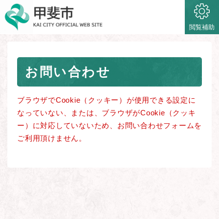
ペ
メニューを飛ばして本文へ
ー
ジ
閲覧補助
の
先
頭
本
で
お問い合わせ
文
す
。
ブラウザでCookie（クッキー）が使用できる設定に
なっていない、または、ブラウザがCookie（クッキ
ー）に対応していないため、お問い合わせフォームを
ご利用頂けません。