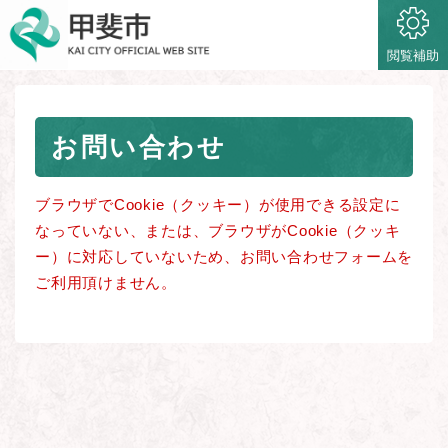
ペ
メニューを飛ばして本文へ
ー
ジ
閲覧補助
の
先
頭
本
で
お問い合わせ
文
す
。
ブラウザでCookie（クッキー）が使用できる設定に
なっていない、または、ブラウザがCookie（クッキ
ー）に対応していないため、お問い合わせフォームを
ご利用頂けません。