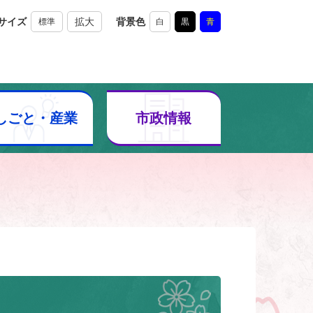
サイズ
拡大
背景色
標準
白
黒
青
しごと・産業
市政情報