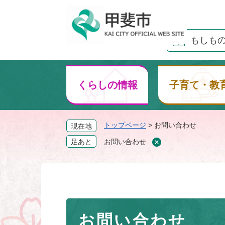
ペ
ー
ジ
もしも
の
先
頭
で
くらしの情報
子育て・教
す
。
トップページ
>
お問い合わせ
現在地
足あと
お問い合わせ
本
お問い合わせ
文