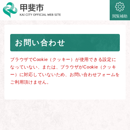
ペ
メニューを飛ばして本文へ
ー
ジ
閲覧補助
の
先
頭
本
で
お問い合わせ
文
す
。
ブラウザでCookie（クッキー）が使用できる設定に
なっていない、または、ブラウザがCookie（クッキ
ー）に対応していないため、お問い合わせフォームを
ご利用頂けません。