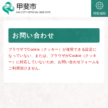
ペ
メニューを飛ばして本文へ
ー
ジ
閲覧補助
の
先
頭
本
で
お問い合わせ
文
す
。
ブラウザでCookie（クッキー）が使用できる設定に
なっていない、または、ブラウザがCookie（クッキ
ー）に対応していないため、お問い合わせフォームを
ご利用頂けません。