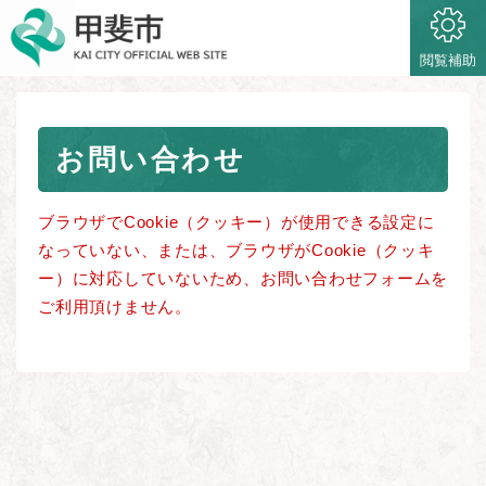
ペ
メニューを飛ばして本文へ
ー
ジ
閲覧補助
の
先
頭
本
で
お問い合わせ
文
す
。
ブラウザでCookie（クッキー）が使用できる設定に
なっていない、または、ブラウザがCookie（クッキ
ー）に対応していないため、お問い合わせフォームを
ご利用頂けません。