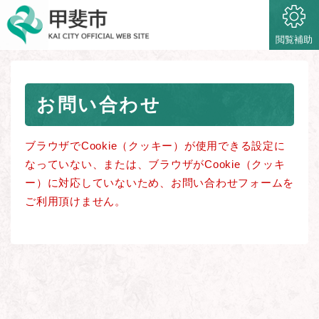
ペ
メニューを飛ばして本文へ
ー
ジ
閲覧補助
の
先
頭
本
で
お問い合わせ
文
す
。
ブラウザでCookie（クッキー）が使用できる設定に
なっていない、または、ブラウザがCookie（クッキ
ー）に対応していないため、お問い合わせフォームを
ご利用頂けません。