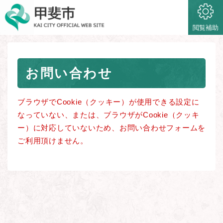
ペ
メニューを飛ばして本文へ
ー
ジ
閲覧補助
の
先
頭
本
で
お問い合わせ
文
す
。
ブラウザでCookie（クッキー）が使用できる設定に
なっていない、または、ブラウザがCookie（クッキ
ー）に対応していないため、お問い合わせフォームを
ご利用頂けません。