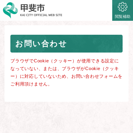
ペ
メニューを飛ばして本文へ
ー
ジ
閲覧補助
の
先
頭
本
で
お問い合わせ
文
す
。
ブラウザでCookie（クッキー）が使用できる設定に
なっていない、または、ブラウザがCookie（クッキ
ー）に対応していないため、お問い合わせフォームを
ご利用頂けません。