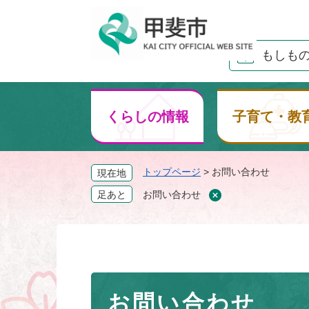
ペ
ー
ジ
もしも
の
先
頭
で
くらしの情報
子育て・教
す
。
トップページ
>
お問い合わせ
現在地
足あと
お問い合わせ
本
お問い合わせ
文