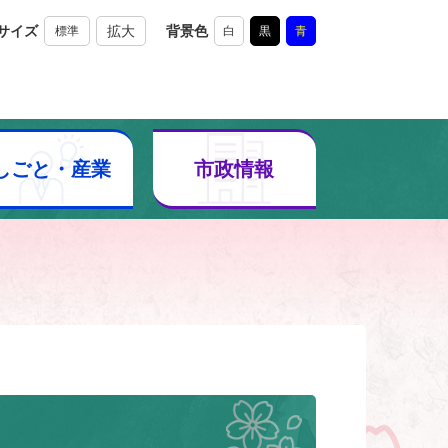
サイズ
拡大
背景色
標準
白
黒
青
しごと・産業
市政情報