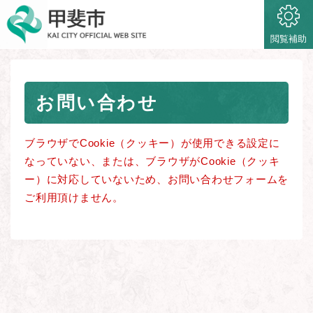
ペ
メニューを飛ばして本文へ
ー
ジ
閲覧補助
の
先
頭
本
で
お問い合わせ
文
す
。
ブラウザでCookie（クッキー）が使用できる設定に
なっていない、または、ブラウザがCookie（クッキ
ー）に対応していないため、お問い合わせフォームを
ご利用頂けません。