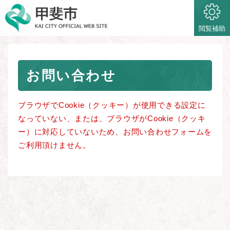
ペ
メニューを飛ばして本文へ
ー
ジ
閲覧補助
の
先
頭
本
で
お問い合わせ
文
す
。
ブラウザでCookie（クッキー）が使用できる設定に
なっていない、または、ブラウザがCookie（クッキ
ー）に対応していないため、お問い合わせフォームを
ご利用頂けません。