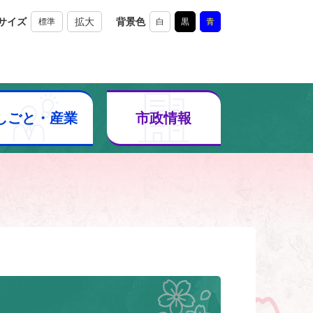
サイズ
拡大
背景色
標準
白
黒
青
しごと・産業
市政情報