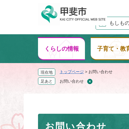
ペ
ー
ジ
もしも
の
先
頭
で
くらしの情報
子育て・教
す
。
トップページ
>
お問い合わせ
現在地
足あと
お問い合わせ
本
お問い合わせ
文