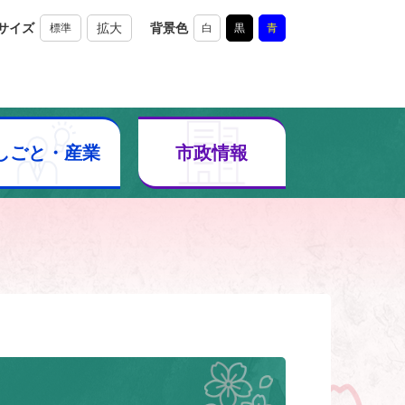
サイズ
拡大
背景色
標準
白
黒
青
しごと・産業
市政情報