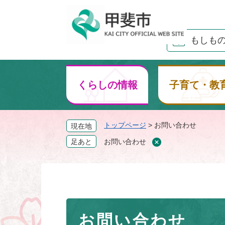
ペ
ー
ジ
もしも
の
先
頭
で
くらしの情報
子育て・教
す
。
トップページ
>
お問い合わせ
現在地
足あと
お問い合わせ
本
お問い合わせ
文