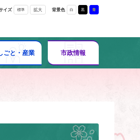
サイズ
拡大
背景色
標準
白
黒
青
しごと・産業
市政情報