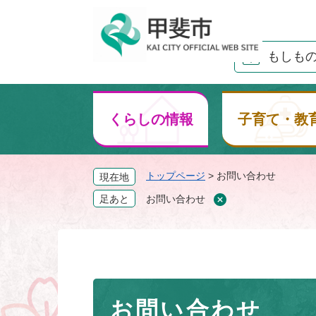
ペ
ー
ジ
もしも
の
先
頭
で
くらしの情報
子育て・教
す
。
トップページ
>
お問い合わせ
現在地
足あと
お問い合わせ
本
お問い合わせ
文